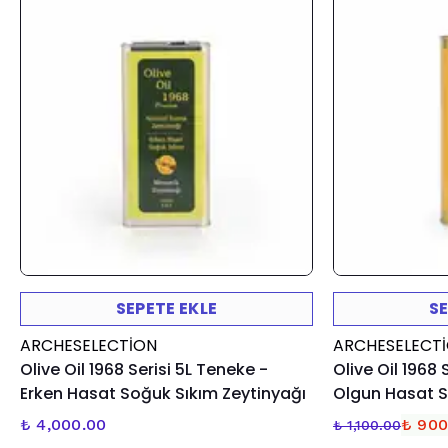
SEPETE EKLE
SE
ARCHESELECTION
ARCHESELECT
Olive Oil 1968 Serisi 5L Teneke -
Olive Oil 1968 
Erken Hasat Soğuk Sıkım Zeytinyağı
Olgun Hasat S
₺ 4,000.00
₺ 900
₺ 1,100.00