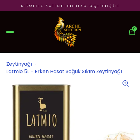
s i t e m i z . k u l l a n ı m ı n ı z a . a ç ı l m ı ş t ı r
0
Zeytinyağı
Latmio 5L - Erken Hasat Soğuk Sıkım Zeytinyağı