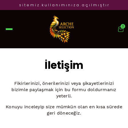
s i t e m i z . k u l l a n ı m ı n ı z a . a ç ı l m ı ş t ı r
0
İletişim
Fikirlerinizi, önerilerinizi veya şikayetlerinizi
bizimle paylaşmak için bu formu doldurmanız
yeterli.
Konuyu inceleyip size mümkün olan en kısa sürede
geri döneceğiz.