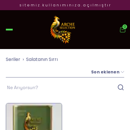
s i t e m i z . k u l l a n ı m ı n ı z a . a ç ı l m ı ş t ı r
0
Seriler
Salatanın Sırrı
Son eklenen