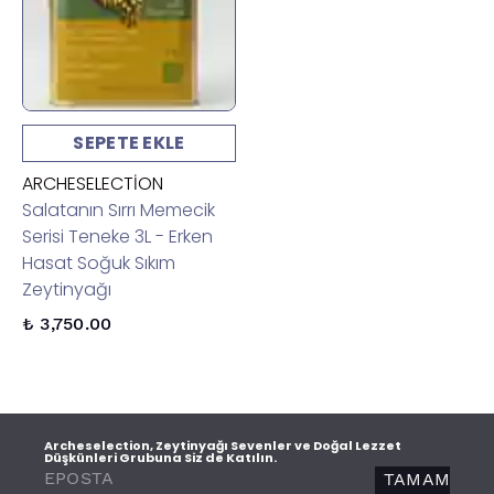
SEPETE EKLE
ARCHESELECTION
Salatanın Sırrı Memecik
Serisi Teneke 3L - Erken
Hasat Soğuk Sıkım
Zeytinyağı
₺ 3,750.00
Archeselection, Zeytinyağı Sevenler ve Doğal Lezzet
Düşkünleri Grubuna Siz de Katılın.
TAMAM