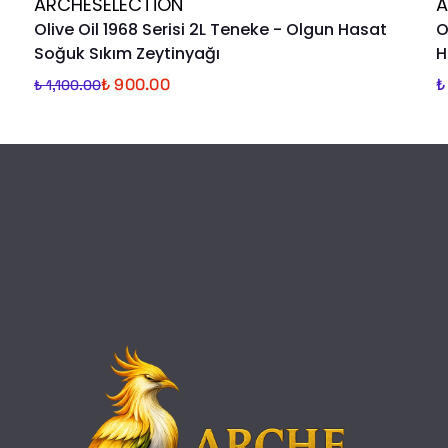
ARCHESELECTION
A
Olive Oil 1968 Serisi 2L Teneke - Olgun Hasat
O
Soğuk Sıkım Zeytinyağı
H
₺ 900.00
₺
₺ 1,100.00