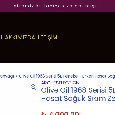
s i t e m i z . k u l l a n ı m ı n ı z a . a ç ı l m ı ş t ı r
HAKKIMIZDA
İLETİŞİM
tinyağı
Olive Oil 1968 Serisi 5L Teneke - Erken Hasat So
ARCHESELECTION
Olive Oil 1968 Serisi 
Hasat Soğuk Sıkım Ze
₺ 4,000.00