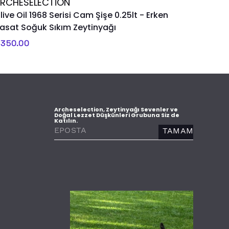
RCHESELECTION
live Oil 1968 Serisi Cam Şişe 0.25lt - Erken
asat Soğuk Sıkım Zeytinyağı
 350.00
Archeselection, Zeytinyağı Sevenler ve
Doğal Lezzet Düşkünleri Grubuna Siz de
Katılın.
TAMAM