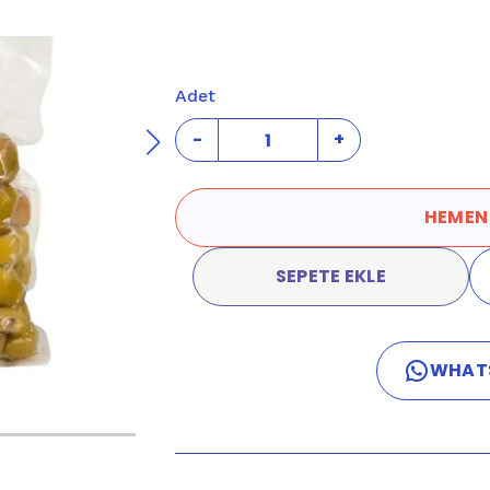
Adet
-
+
HEMEN
SEPETE EKLE
WHAT