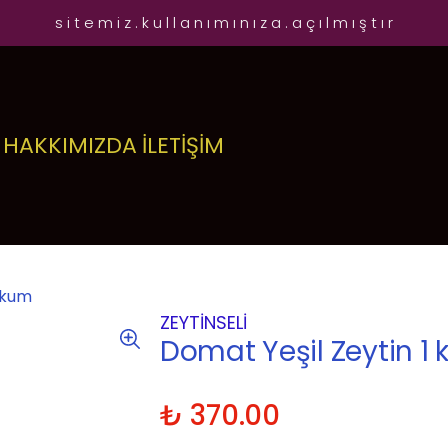
s i t e m i z . k u l l a n ı m ı n ı z a . a ç ı l m ı ş t ı r
HAKKIMIZDA
İLETİŞİM
akum
ZEYTINSELI
Domat Yeşil Zeytin 1
₺ 370.00