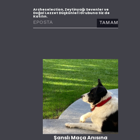
Archeselection, Zeytinyağı Sevenler ve
Doğal Lezzet Düşkünleri Grubuna Siz de
Katılın.
TAMAM
Şanslı Maça Anısına