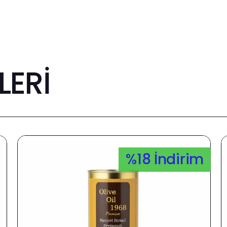
ERİ
%18 İndirim