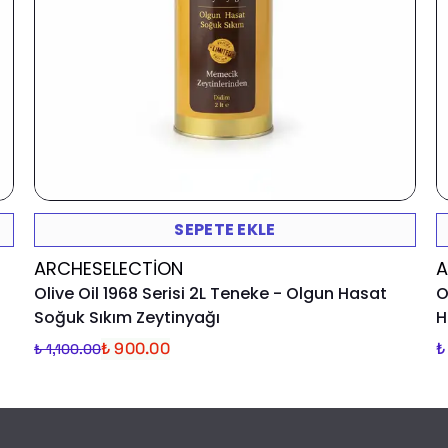
SEPETE EKLE
ARCHESELECTION
A
Olive Oil 1968 Serisi 2L Teneke - Olgun Hasat
O
Soğuk Sıkım Zeytinyağı
H
₺ 900.00
₺
₺ 1,100.00