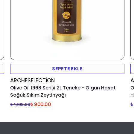
SEPETE EKLE
ARCHESELECTION
A
Olive Oil 1968 Serisi 2L Teneke - Olgun Hasat
O
Soğuk Sıkım Zeytinyağı
H
₺ 900.00
₺
₺ 1,100.00