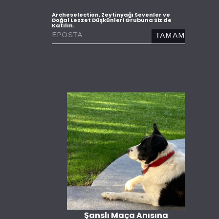
Archeselection, Zeytinyağı Sevenler ve
Doğal Lezzet Düşkünleri Grubuna Siz de
Katılın.
TAMAM
Şanslı Maça Anısına