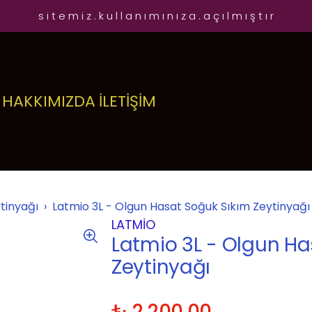
s i t e m i z . k u l l a n ı m ı n ı z a . a ç ı l m ı ş t ı r
HAKKIMIZDA
İLETİŞİM
tinyağı
Latmio 3L - Olgun Hasat Soğuk Sıkım Zeytinyağı
LATMIO
Latmio 3L - Olgun Ha
Zeytinyağı
₺ 2,200.00