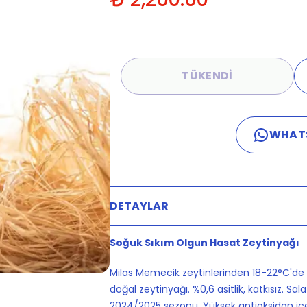
TÜKENDİ
WHAT
DETAYLAR
Soğuk Sıkım Olgun Hasat Zeytinyağı
Milas Memecik zeytinlerinden 18-22°C'de 
doğal zeytinyağı. %0,6 asitlik, katkısız. Sa
2024/2025 sezonu. Yüksek antioksidan içer