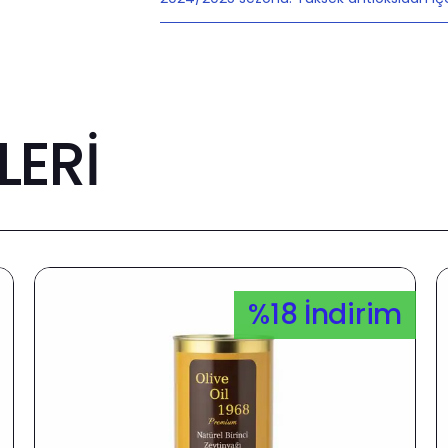
ERİ
%18 İndirim