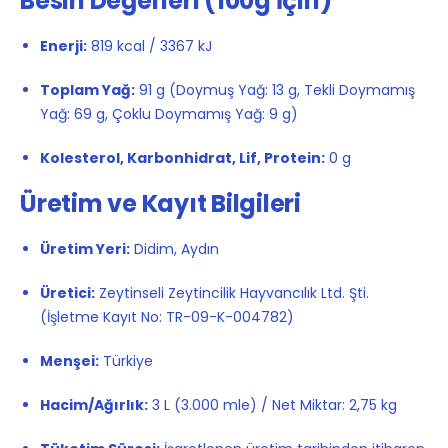
Besin Değerleri (100g İçin)
Enerji:
819 kcal / 3367 kJ
Toplam Yağ:
91 g (Doymuş Yağ: 13 g, Tekli Doymamış
Yağ: 69 g, Çoklu Doymamış Yağ: 9 g)
Kolesterol, Karbonhidrat, Lif, Protein:
0 g
Üretim ve Kayıt Bilgileri
Üretim Yeri:
Didim, Aydın
Üretici:
Zeytinseli Zeytincilik Hayvancılık Ltd. Şti.
(İşletme Kayıt No: TR-09-K-004782)
Menşei:
Türkiye
Hacim/Ağırlık:
3 L (3.000 mle) / Net Miktar: 2,75 kg