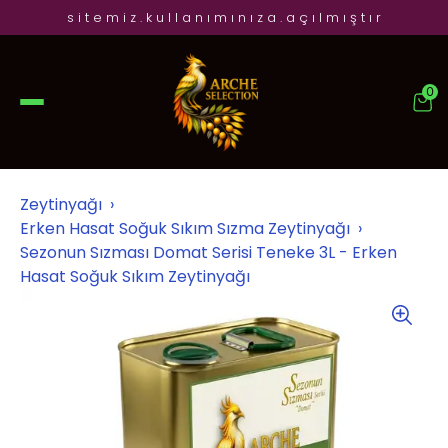
s i t e m i z . k u l l a n ı m ı n ı z a . a ç ı l m ı ş t ı r
0
Zeytinyağı
Erken Hasat Soğuk Sıkım Sızma Zeytinyağı
Sezonun Sızması Domat Serisi Teneke 3L - Erken
Hasat Soğuk Sıkım Zeytinyağı