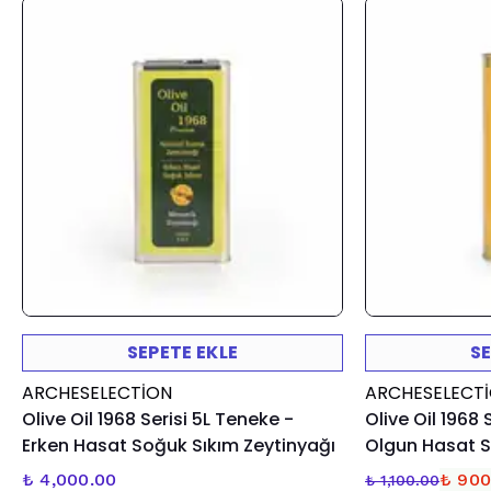
SEPETE EKLE
SE
ARCHESELECTION
ARCHESELECT
Olive Oil 1968 Serisi 5L Teneke -
Olive Oil 1968 
Erken Hasat Soğuk Sıkım Zeytinyağı
Olgun Hasat S
₺ 4,000.00
₺ 900
₺ 1,100.00