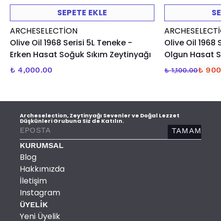
SEPETE EKLE
SE
ARCHESELECTION
ARCHESELECT
Olive Oil 1968 Serisi 5L Teneke -
Olive Oil 1968 
Erken Hasat Soğuk Sıkım Zeytinyağı
Olgun Hasat S
₺ 4,000.00
₺ 900
₺ 1,100.00
Archeselection, Zeytinyağı Sevenler ve Doğal Lezzet
Düşkünleri Grubuna Siz de Katılın.
TAMAM
KURUMSAL
Blog
Hakkımızda
İletişim
Instagram
ÜYELİK
Yeni Üyelik