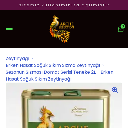
s i t e m i z . k u l l a n ı m ı n ı z a . a ç ı l m ı ş t ı r
0
Zeytinyağı
Erken Hasat Soğuk Sıkım Sızma Zeytinyağı
Sezonun Sızması Domat Serisi Teneke 2L - Erken
Hasat Soğuk Sıkım Zeytinyağı