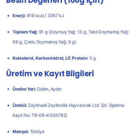
Besin Değerleri (100g İçin)
Enerji:
819 kcal / 3367 kJ
Toplam Yağ:
91 g (Doymuş Yağ: 13 g, Tekli Doymamış Yağ:
69 g, Çoklu Doymamış Yağ: 9 g)
Kolesterol, Karbonhidrat, Lif, Protein:
0 g
Üretim ve Kayıt Bilgileri
Üretim Yeri:
Didim, Aydın
Üretici:
Zeytinseli Zeytincilik Hayvancılık Ltd. Şti. (İşletme
Kayıt No: TR-09-K-004782)
Menşei:
Türkiye